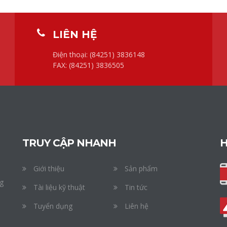
LIÊN HỆ
Điện thoại: (84251) 3836148
FAX: (84251) 3836505
TRUY CẬP NHANH
H
Giới thiệu
Sản phẩm
ng
Tài liệu kỹ thuật
Tin tức
Tuyển dụng
Liên hệ