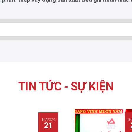
TIN TỨC - SỰ KIỆN
10/2024
04
21