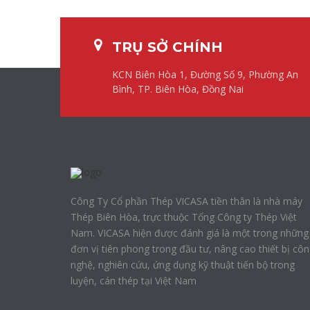
TRỤ SỞ CHÍNH
KCN Biên Hòa 1, Đường Số 9, Phường An
Bình, TP. Biên Hòa, Đồng Nai
Công Ty Cổ phần Thép VICASA tiền thân là nhà máy
Thép Biên Hòa, trực thuộc Tổng Công ty Thép Việt
Nam. VICASA hiện được đánh giá là một trong những
đơn vị tiên phong trong đầu tư, nâng cao thiết bị cô
nghệ, nghiên cứu, ứng dụng kỹ thuật tiến bộ trong
luyện, cán thép tại Việt Nam