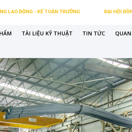
ỘNG - KẾ TOÁN TRƯỞNG
ĐẠI HỘI ĐỒNG CỔ ĐÔ
PHẨM
TÀI LIỆU KỸ THUẬT
TIN TỨC
QUAN