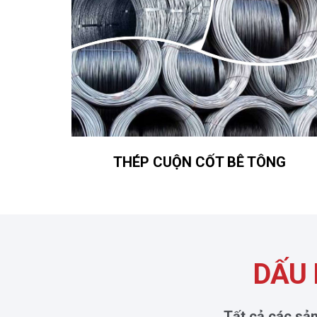
THÉP CUỘN CỐT BÊ TÔNG
DẤU 
Tất cả các sả