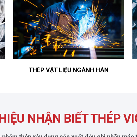
THÉP VẬT LIỆU NGÀNH HÀN
HIỆU NHẬN BIẾT THÉP V
n phẩm thép xây dựng sản xuất đều ghi nhãn mác t