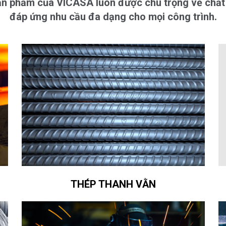
n phẩm của VICASA luôn được chú trọng về chất
đáp ứng nhu cầu đa dạng cho mọi công trình.
THÉP THANH VẰN