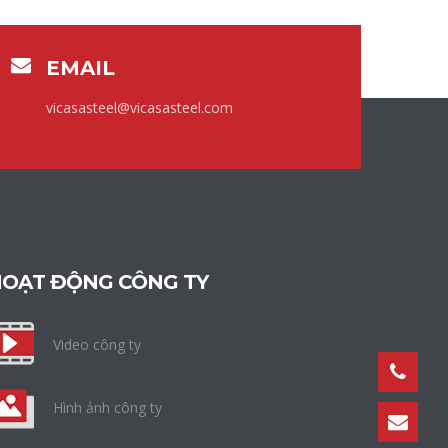
EMAIL
vicasasteel@vicasasteel.com
OẠT ĐỘNG CÔNG TY
Video công ty
Hình ảnh công ty