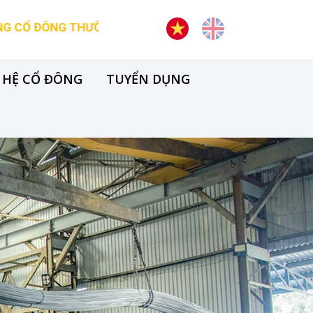
NG THƯỜNG NIÊN CÔNG TY CP THÉP VICASA - VNSTEEL
 HỆ CỔ ĐÔNG
TUYỂN DỤNG