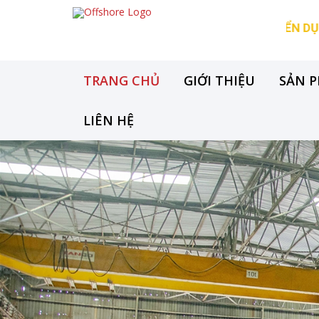
THÔNG BÁO TUYỂN DỤNG LAO Đ
TRANG CHỦ
GIỚI THIỆU
SẢN 
LIÊN HỆ