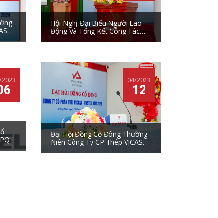
ường
Hội Nghị Đại Biểu Người Lao
ASA -
Động Và Tổng Kết Công Tác
Năm 2023
/2023
04/2023
06
12
Cổ
Đại Hội Đồng Cổ Đông Thường
CPQ
Niên Công Ty CP Thép VICASA -
VNSTEEL 2023