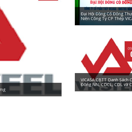
Đại Hội Đồng Cổ Đông Th
Niên Công Ty CP Thép VIC
VNSTEEL 2024
09
VICASA CBTT Danh Sách 
Đông NN, CDCL, CDL và 
ởng