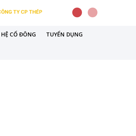
CP THÉP VICASA - VNSTEEL 2024
HỘI NGHỊ Đ
 HỆ CỔ ĐÔNG
TUYỂN DỤNG