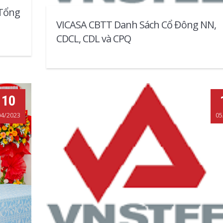
 Tổng
VICASA CBTT Danh Sách Cổ Đông NN,
CDCL, CDL và CPQ
10
04/2023
05