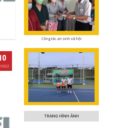
Công tác an sinh xã hội
10
/2022
Hoạt động văn hóa thể thao
TRANG HÌNH ẢNH