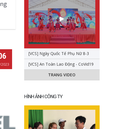
ông
[VCS] Ngày Quốc Tế Phụ Nữ 8-3
06
[VCS] An Toàn Lao Động - CoVid19
/2023
TRANG VIDEO
HÌNH ẢNH CÔNG TY