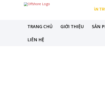
ÔNG BÁO TUYỂN DỤNG LAO ĐỘNG - KẾ TOÁN TRƯỞNG
TRANG CHỦ
GIỚI THIỆU
SẢN 
LIÊN HỆ