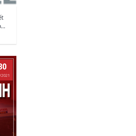
ết
p
à uy
Nghỉ mát, về nguồn
30
/2021
Viếng nghĩa trang liệt sỹ