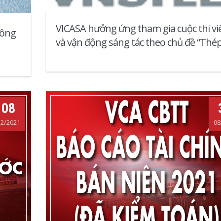
VICASA hưởng ứng tham gia cuộc thi vi
Công
và vận động sáng tác theo chủ đề “Thé
Miền Nam /V/: Phát huy truyền thống v
tín thương hiệu”
08
12/2021
08