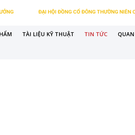
ĐẠI HỘI ĐỒNG CỔ ĐÔNG THƯỜNG NIÊN CÔNG TY 
PHẨM
TÀI LIỆU KỸ THUẬT
TIN TỨC
QUAN