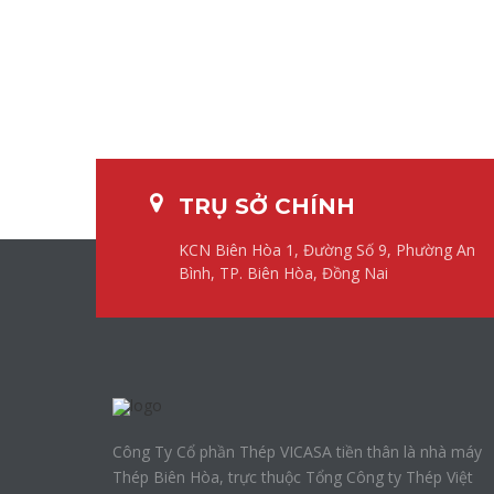
TRỤ SỞ CHÍNH
KCN Biên Hòa 1, Đường Số 9, Phường An
Bình, TP. Biên Hòa, Đồng Nai
Công Ty Cổ phần Thép VICASA tiền thân là nhà máy
Thép Biên Hòa, trực thuộc Tổng Công ty Thép Việt