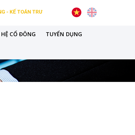
- KẾ TOÁN TRƯỞNG
ĐẠI HỘI ĐỒNG CỔ ĐÔNG TH
 HỆ CỔ ĐÔNG
TUYỂN DỤNG